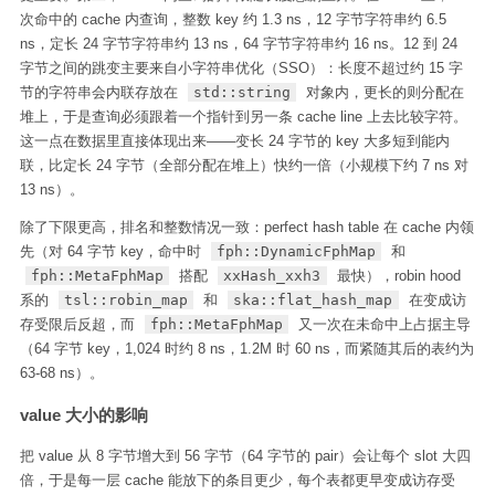
次命中的 cache 内查询，整数 key 约 1.3 ns，12 字节字符串约 6.5
ns，定长 24 字节字符串约 13 ns，64 字节字符串约 16 ns。12 到 24
字节之间的跳变主要来自小字符串优化（SSO）：长度不超过约 15 字
节的字符串会内联存放在
std::string
对象内，更长的则分配在
堆上，于是查询必须跟着一个指针到另一条 cache line 上去比较字符。
这一点在数据里直接体现出来——变长 24 字节的 key 大多短到能内
联，比定长 24 字节（全部分配在堆上）快约一倍（小规模下约 7 ns 对
13 ns）。
除了下限更高，排名和整数情况一致：perfect hash table 在 cache 内领
先（对 64 字节 key，命中时
fph::DynamicFphMap
和
fph::MetaFphMap
搭配
xxHash_xxh3
最快），robin hood
系的
tsl::robin_map
和
ska::flat_hash_map
在变成访
存受限后反超，而
fph::MetaFphMap
又一次在未命中上占据主导
（64 字节 key，1,024 时约 8 ns，1.2M 时 60 ns，而紧随其后的表约为
63-68 ns）。
value 大小的影响
把 value 从 8 字节增大到 56 字节（64 字节的 pair）会让每个 slot 大四
倍，于是每一层 cache 能放下的条目更少，每个表都更早变成访存受