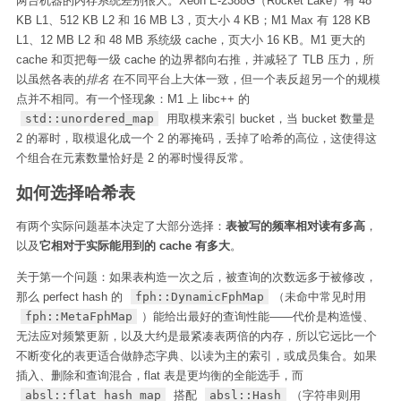
两台机器的内存系统差别很大。Xeon E-2388G（Rocket Lake）有 48
KB L1、512 KB L2 和 16 MB L3，页大小 4 KB；M1 Max 有 128 KB
L1、12 MB L2 和 48 MB 系统级 cache，页大小 16 KB。M1 更大的
cache 和页把每一级 cache 的边界都向右推，并减轻了 TLB 压力，所
以虽然各表的
排名
在不同平台上大体一致，但一个表反超另一个的规模
点并不相同。有一个怪现象：M1 上 libc++ 的
std::unordered_map
用取模来索引 bucket，当 bucket 数量是
2 的幂时，取模退化成一个 2 的幂掩码，丢掉了哈希的高位，这使得这
个组合在元素数量恰好是 2 的幂时慢得反常。
如何选择哈希表
有两个实际问题基本决定了大部分选择：
表被写的频率相对读有多高
，
以及
它相对于实际能用到的 cache 有多大
。
关于第一个问题：如果表构造一次之后，被查询的次数远多于被修改，
那么 perfect hash 的
fph::DynamicFphMap
（未命中常见时用
fph::MetaFphMap
）能给出最好的查询性能——代价是构造慢、
无法应对频繁更新，以及大约是最紧凑表两倍的内存，所以它远比一个
不断变化的表更适合做静态字典、以读为主的索引，或成员集合。如果
插入、删除和查询混合，flat 表是更均衡的全能选手，而
absl::flat_hash_map
搭配
absl::Hash
（字符串则用