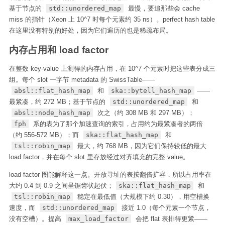
基于节点的
std::unordered_map
最慢，要追那些会 cache
miss 的指针（Xeon 上 10^7 时每个元素约 35 ns）。perfect hash table
在这里没有特别的好处，因为它们遍历的也是稀疏布局。
内存占用和 load factor
在整数 key-value 上测得的内存占用，在 10^7 个元素时把这些表分成三
组。每个 slot 一字节 metadata 的 SwissTable——
absl::flat_hash_map
和
ska::bytell_hash_map
——
最紧凑，约 272 MB；基于节点的
std::unordered_map
和
absl::node_hash_map
次之（约 308 MB 和 297 MB）；
fph
系的表为了那个加速查询的索引，占用约为最紧凑者的两倍
（约 556-572 MB）；而
ska::flat_hash_map
和
tsl::robin_map
最大，约 768 MB，因为它们保持较低的最大
load factor，并在每个 slot 里存放经过对齐填充的完整 value。
load factor 图能解释这一点。开放寻址的表按翻倍扩容，所以占用率在
大约 0.4 到 0.9 之间呈锯齿状起伏；
ska::flat_hash_map
和
tsl::robin_map
稳定在最低值（大规模下约 0.30），用空槽换
速度，而
std::unordered_map
接近 1.0（每个元素一个节点，
没有空槽）。提高
max_load_factor
会把 flat 表排得更紧——