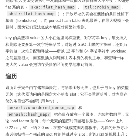
删除-插入测试交替执行一次删除和一次插入以保持表大小不变，它偏好
flat 系的表（
ska::flat_hash_map
、
tsl::robin_map
、
absl::flat_hash_map
）；开放寻址的表会在删除的条目处留下
墓碑（tombstone），而 perfect hash table 表现最差，在最大规模下会
超时，因为它们无法低成本地应对频繁的增删。
key 的类型和 value 的大小在这里同样重要。对字符串 key，每次插入
和删除还要多算一次字符串哈希，对超过 SSO 上限的字符串，还要为
字符做一次堆分配和释放——所以 12 字节和 64 字节字符串 workload
之间差距很大，而整数插入则纯粹由表本身的机制主导。和查询一样，
更大的 value 会把访存受限的区间更早地推到前面。
遍历
遍历几乎完全由存储布局决定，与哈希函数无关，也几乎与 key 的类型
无关（迭代器访问的是固定大小的表 slot；它不会重新哈希，对内联存
储的条目也不会解引用 key）。
ankerl::unordered_dense_map
和
emhash::hash_map7
把条目存放在一个紧凑、连续的数组里，无
论 load factor 如何，每个元素的遍历时间都近似常数——Xeon 上约
0.22 ns，M1 上约 2.0 ns，在整个规模范围内都很平。内联的开放寻址
表必须扫描一个稀疏的 slot 数组并跳过空 slot，所以代价随规模上升；