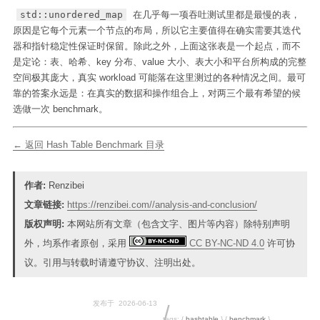
std::unordered_map
在几乎每一项吞吐测试里都是最慢的表，
原因是它每个元素一个节点的布局，所以它主要值得在确实需要其迭代
器和指针稳定性保证时保留。除此之外，上面这张表是一个起点，而不
是定论：表、哈希、key 分布、value 大小、表大小和平台所构成的完整
空间极其庞大，真实 workload 可能落在这里测过的各种情况之间。最可
靠的答案永远是：在真实的数据和操作组合上，对两三个最有希望的候
选做一次 benchmark。
← 返回 Hash Table Benchmark 目录
作者:
Renzibei
文章链接:
https://renzibei.com//analysis-and-conclusion/
版权声明:
本网站所有文章（包含文字、图片等内容）除特别声明
外，均系作者原创，采用
CC BY-NC-ND 4.0
许可协
议。引用与转载时请遵守协议、注明出处。
发布于
2026-06-13
tags:
{
hashtable
}
{
benchmark
}