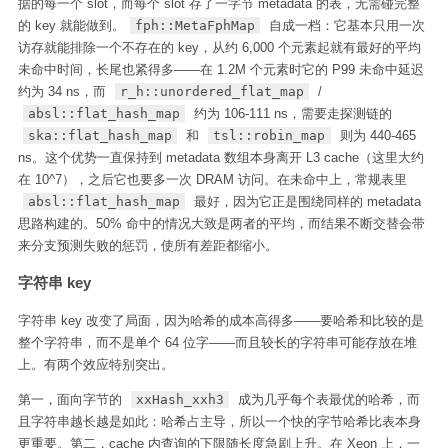
据的每一个 slot，而每个 slot 存了一字节 metadata 的表，无需碰完整
的 key 就能做到。
fph::MetaFphMap
自成一档：它基本只用一次
访存就能排除一个不存在的 key，从约 6,000 个元素起就有最好的平均
未命中时间，长尾也紧得多——在 1.2M 个元素时它的 P99 未命中延迟
约为 34 ns，而
r_h::unordered_flat_map
/
absl::flat_hash_map
约为 106-111 ns，需要走探测链的
ska::flat_hash_map
和
tsl::robin_map
则为 440-465
ns。这个优势一直保持到 metadata 数组本身离开 L3 cache（这里大约
在 10^7），之后它也要多一次 DRAM 访问。在未命中上，常规表里
absl::flat_hash_map
最好，因为它正是围绕同样的 metadata
思路构建的。50% 命中的情况大致是两者的平均，而结果不断交替会带
来分支预测失败的惩罚，使所有差距都缩小。
字符串 key
字符串 key 改变了局面，因为哈希的成本高得多——要哈希和比较的是
整个字符串，而不是单个 64 位字——而且较长的字符串可能存放在堆
上。有两个效应特别突出。
第一，面向字节的
xxHash_xxh3
成为几乎每个表最优的哈希，而
且字符串越长越是如此：哈希占主导，所以一个快的字节哈希比表本身
更重要。第二，cache 内查询的下限随长度急剧上升。在 Xeon 上，一