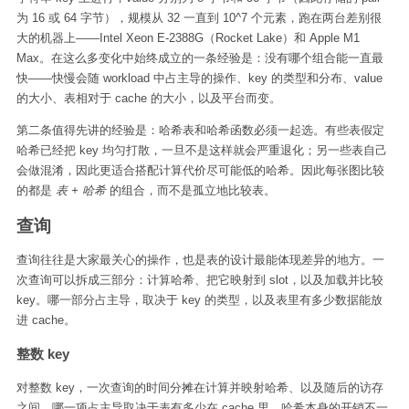
为 16 或 64 字节），规模从 32 一直到 10^7 个元素，跑在两台差别很
大的机器上——Intel Xeon E-2388G（Rocket Lake）和 Apple M1
Max。在这么多变化中始终成立的一条经验是：没有哪个组合能一直最
快——快慢会随 workload 中占主导的操作、key 的类型和分布、value
的大小、表相对于 cache 的大小，以及平台而变。
第二条值得先讲的经验是：哈希表和哈希函数必须一起选。有些表假定
哈希已经把 key 均匀打散，一旦不是这样就会严重退化；另一些表自己
会做混淆，因此更适合搭配计算代价尽可能低的哈希。因此每张图比较
的都是
表 + 哈希
的组合，而不是孤立地比较表。
查询
查询往往是大家最关心的操作，也是表的设计最能体现差异的地方。一
次查询可以拆成三部分：计算哈希、把它映射到 slot，以及加载并比较
key。哪一部分占主导，取决于 key 的类型，以及表里有多少数据能放
进 cache。
整数 key
对整数 key，一次查询的时间分摊在计算并映射哈希、以及随后的访存
之间，哪一项占主导取决于表有多少在 cache 里。哈希本身的开销不一