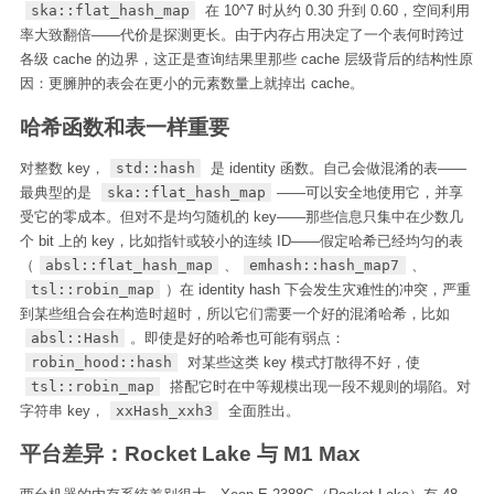
ska::flat_hash_map
在 10^7 时从约 0.30 升到 0.60，空间利用
率大致翻倍——代价是探测更长。由于内存占用决定了一个表何时跨过
各级 cache 的边界，这正是查询结果里那些 cache 层级背后的结构性原
因：更臃肿的表会在更小的元素数量上就掉出 cache。
哈希函数和表一样重要
对整数 key，
std::hash
是 identity 函数。自己会做混淆的表——
最典型的是
ska::flat_hash_map
——可以安全地使用它，并享
受它的零成本。但对不是均匀随机的 key——那些信息只集中在少数几
个 bit 上的 key，比如指针或较小的连续 ID——假定哈希已经均匀的表
（
absl::flat_hash_map
、
emhash::hash_map7
、
tsl::robin_map
）在 identity hash 下会发生灾难性的冲突，严重
到某些组合会在构造时超时，所以它们需要一个好的混淆哈希，比如
absl::Hash
。即使是好的哈希也可能有弱点：
robin_hood::hash
对某些这类 key 模式打散得不好，使
tsl::robin_map
搭配它时在中等规模出现一段不规则的塌陷。对
字符串 key，
xxHash_xxh3
全面胜出。
平台差异：Rocket Lake 与 M1 Max