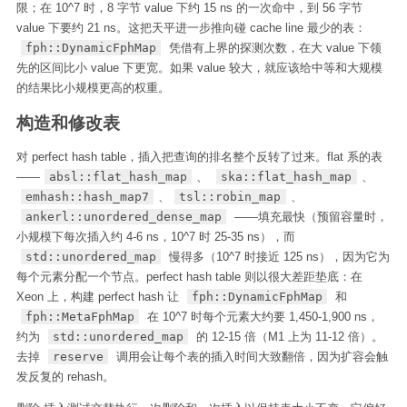
限；在 10^7 时，8 字节 value 下约 15 ns 的一次命中，到 56 字节
value 下要约 21 ns。这把天平进一步推向碰 cache line 最少的表：
fph::DynamicFphMap
凭借有上界的探测次数，在大 value 下领
先的区间比小 value 下更宽。如果 value 较大，就应该给中等和大规模
的结果比小规模更高的权重。
构造和修改表
对 perfect hash table，插入把查询的排名整个反转了过来。flat 系的表
——
absl::flat_hash_map
、
ska::flat_hash_map
、
emhash::hash_map7
、
tsl::robin_map
、
ankerl::unordered_dense_map
——填充最快（预留容量时，
小规模下每次插入约 4-6 ns，10^7 时 25-35 ns），而
std::unordered_map
慢得多（10^7 时接近 125 ns），因为它为
每个元素分配一个节点。perfect hash table 则以很大差距垫底：在
Xeon 上，构建 perfect hash 让
fph::DynamicFphMap
和
fph::MetaFphMap
在 10^7 时每个元素大约要 1,450-1,900 ns，
约为
std::unordered_map
的 12-15 倍（M1 上为 11-12 倍）。
去掉
reserve
调用会让每个表的插入时间大致翻倍，因为扩容会触
发反复的 rehash。