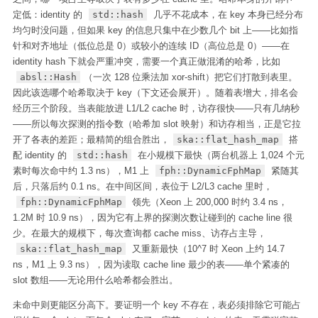
定低：identity 的
std::hash
几乎不花成本，在 key 本身已经分布
均匀时没问题，但如果 key 的信息只集中在少数几个 bit 上——比如指
针和对齐地址（低位总是 0）或较小的连续 ID（高位总是 0）——在
identity hash 下就会严重冲突，需要一个真正做混淆的哈希，比如
absl::Hash
（一次 128 位乘法加 xor-shift）把它们打散到表里。
因此该选哪个哈希取决于 key（下文还会展开）。随着表增大，排名会
经历三个阶段。当表能放进 L1/L2 cache 时，访存很快——只有几纳秒
——所以每次探测的指令数（哈希加 slot 映射）和访存相当，正是它拉
开了各表的差距；最精简的组合胜出，
ska::flat_hash_map
搭
配 identity 的
std::hash
在小规模下最快（两台机器上 1,024 个元
素时每次命中约 1.3 ns），M1 上
fph::DynamicFphMap
紧随其
后，只落后约 0.1 ns。在中间区间，表位于 L2/L3 cache 里时，
fph::DynamicFphMap
领先（Xeon 上 200,000 时约 3.4 ns，
1.2M 时 10.9 ns），因为它有上界的探测次数让碰到的 cache line 很
少。在最大的规模下，每次查询都 cache miss、访存占主导，
ska::flat_hash_map
又重新最快（10^7 时 Xeon 上约 14.7
ns，M1 上 9.3 ns），因为读取 cache line 最少的表——单个紧凑的
slot 数组——无论用什么哈希都会胜出。
未命中则更能区分高下。要证明一个 key 不存在，表必须排除它可能占