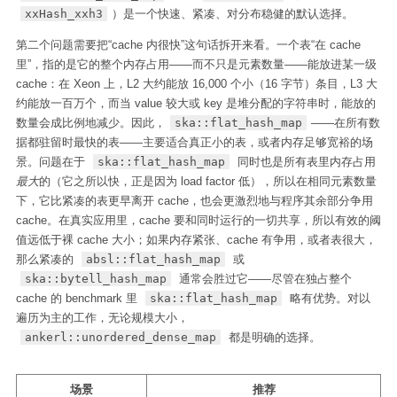
xxHash_xxh3
）是一个快速、紧凑、对分布稳健的默认选择。
第二个问题需要把“cache 内很快”这句话拆开来看。一个表“在 cache
里”，指的是它的整个内存占用——而不只是元素数量——能放进某一级
cache：在 Xeon 上，L2 大约能放 16,000 个小（16 字节）条目，L3 大
约能放一百万个，而当 value 较大或 key 是堆分配的字符串时，能放的
数量会成比例地减少。因此，
ska::flat_hash_map
——在所有数
据都驻留时最快的表——主要适合真正小的表，或者内存足够宽裕的场
景。问题在于
ska::flat_hash_map
同时也是所有表里内存占用
最大
的（它之所以快，正是因为 load factor 低），所以在相同元素数量
下，它比紧凑的表更早离开 cache，也会更激烈地与程序其余部分争用
cache。在真实应用里，cache 要和同时运行的一切共享，所以有效的阈
值远低于裸 cache 大小；如果内存紧张、cache 有争用，或者表很大，
那么紧凑的
absl::flat_hash_map
或
ska::bytell_hash_map
通常会胜过它——尽管在独占整个
cache 的 benchmark 里
ska::flat_hash_map
略有优势。对以
遍历为主的工作，无论规模大小，
ankerl::unordered_dense_map
都是明确的选择。
场景
推荐