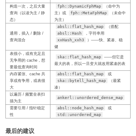
构造一次，之后大量
fph::DynamicFphMap
（命中为
查询（以读为主 / 静
主）或
fph::MetaFphMap
（未命中
态）
为主）
absl::flat_hash_map
（搭配
通用，插入 / 删除 /
absl::Hash
，字符串用
查询混合
xxHash_xxh3
）——快、紧凑、稳
健
表很小，或有充足且
ska::flat_hash_map
——但它是
无争用的 cache，想
最大的表，所以一旦变大就改用紧凑的表
要最低查询时间
内存紧张、cache 共
absl::flat_hash_map
或
享或有争用，或表很
ska::bytell_hash_map
（最紧
大
凑）
以遍历 / 频繁全表扫
ankerl::unordered_dense_map
描为主
需要引用 / 指针稳定
absl::node_hash_map
或
性
std::unordered_map
最后的建议