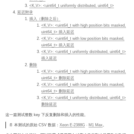
<K,V>: <uint64_t uniformly distributed, uint64_t>
延迟附录
插入（删除之后）
<K,V>: <uint64_t with high position bits masked,
uint64_t> 插入延迟
<K,V>: <uint64_t with low position bits masked,
uint64_t> 插入延迟
<K,V>: <uint64_t uniformly distributed, uint64_t>
插入延迟
删除
<K,V>: <uint64_t with high position bits masked,
uint64_t> 删除延迟
<K,V>: <uint64_t with low position bits masked,
uint64_t> 删除延迟
<K,V>: <uint64_t uniformly distributed, uint64_t>
删除延迟
这一篇测试整数 key 下反复删除和插入的性能。
📄 本测试的原始 CSV 数据：
Xeon E-2388G
·
M1 Max
。