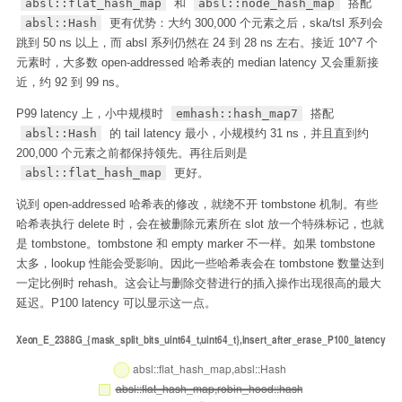
absl::flat_hash_map
和
absl::node_hash_map
搭配
absl::Hash
更有优势：大约 300,000 个元素之后，ska/tsl 系列会
跳到 50 ns 以上，而 absl 系列仍然在 24 到 28 ns 左右。接近 10^7 个
元素时，大多数 open-addressed 哈希表的 median latency 又会重新接
近，约 92 到 99 ns。
P99 latency 上，小中规模时
emhash::hash_map7
搭配
absl::Hash
的 tail latency 最小，小规模约 31 ns，并且直到约
200,000 个元素之前都保持领先。再往后则是
absl::flat_hash_map
更好。
说到 open-addressed 哈希表的修改，就绕不开 tombstone 机制。有些
哈希表执行 delete 时，会在被删除元素所在 slot 放一个特殊标记，也就
是 tombstone。tombstone 和 empty marker 不一样。如果 tombstone
太多，lookup 性能会受影响。因此一些哈希表会在 tombstone 数量达到
一定比例时 rehash。这会让与删除交替进行的插入操作出现很高的最大
延迟。P100 latency 可以显示这一点。