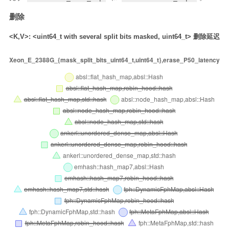
删除
<K,V>: <uint64_t with several split bits masked, uint64_t> 删除延迟