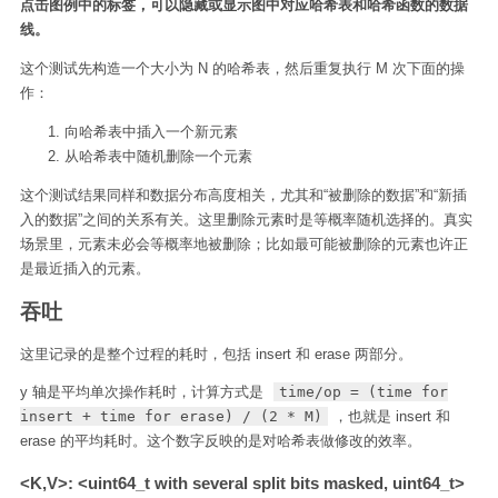
点击图例中的标签，可以隐藏或显示图中对应哈希表和哈希函数的数据
线。
这个测试先构造一个大小为 N 的哈希表，然后重复执行 M 次下面的操
作：
向哈希表中插入一个新元素
从哈希表中随机删除一个元素
这个测试结果同样和数据分布高度相关，尤其和“被删除的数据”和“新插
入的数据”之间的关系有关。这里删除元素时是等概率随机选择的。真实
场景里，元素未必会等概率地被删除；比如最可能被删除的元素也许正
是最近插入的元素。
吞吐
这里记录的是整个过程的耗时，包括 insert 和 erase 两部分。
y 轴是平均单次操作耗时，计算方式是
time/op = (time for
insert + time for erase) / (2 * M)
，也就是 insert 和
erase 的平均耗时。这个数字反映的是对哈希表做修改的效率。
<K,V>: <uint64_t with several split bits masked, uint64_t>