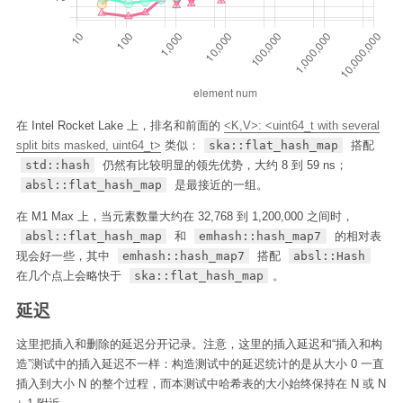
在 Intel Rocket Lake 上，排名和前面的
<K,V>: <uint64_t with several
split bits masked, uint64_t>
类似：
ska::flat_hash_map
搭配
std::hash
仍然有比较明显的领先优势，大约 8 到 59 ns；
absl::flat_hash_map
是最接近的一组。
在 M1 Max 上，当元素数量大约在 32,768 到 1,200,000 之间时，
absl::flat_hash_map
和
emhash::hash_map7
的相对表
现会好一些，其中
emhash::hash_map7
搭配
absl::Hash
在几个点上会略快于
ska::flat_hash_map
。
延迟
这里把插入和删除的延迟分开记录。注意，这里的插入延迟和“插入和构
造”测试中的插入延迟不一样：构造测试中的延迟统计的是从大小 0 一直
插入到大小 N 的整个过程，而本测试中哈希表的大小始终保持在 N 或 N